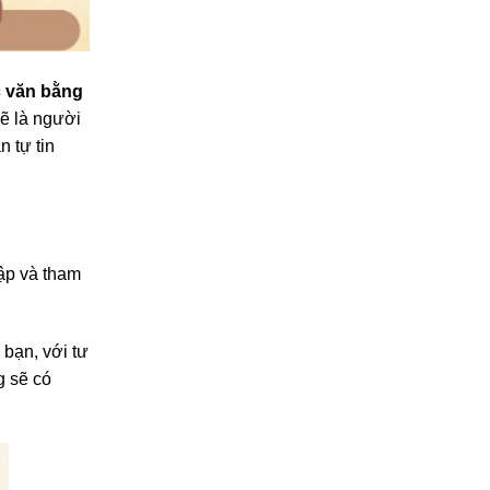
 văn bằng
sẽ là người
n tự tin
ập và tham
 bạn, với tư
g sẽ có