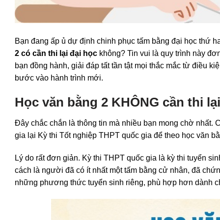
Bạn đang ấp ủ dự định chinh phục tấm bằng đại học thứ h
2 có cần thi lại đại học
không? Tin vui là quy trình này đơ
bạn đồng hành, giải đáp tất tần tật mọi thắc mắc từ điều k
bước vào hành trình mới.
Học văn bằng 2 KHÔNG cần thi lại
Đây chắc chắn là thông tin mà nhiều bạn mong chờ nhất. C
gia lại Kỳ thi Tốt nghiệp THPT quốc gia để theo học văn bằ
Lý do rất đơn giản. Kỳ thi THPT quốc gia là kỳ thi tuyển s
cách là người đã có ít nhất một tấm bằng cử nhân, đã chứn
những phương thức tuyển sinh riêng, phù hợp hơn dành c