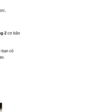
ược.
ng 2
cơ bản
u bạn có
ạo.