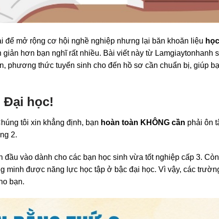
ai để mở rộng cơ hội nghề nghiệp nhưng lại băn khoăn liệu
học
n giản hơn bạn nghĩ rất nhiều. Bài viết này từ Lamgiaytonhanh 
iện, phương thức tuyển sinh cho đến hồ sơ cần chuẩn bị, giúp bạ
 Đại học!
húng tôi xin khẳng định, bạn
hoàn toàn KHÔNG cần
phải ôn t
ng 2.
inh đầu vào dành cho các bạn học sinh vừa tốt nghiệp cấp 3. Còn
g minh được năng lực học tập ở bậc đại học. Vì vậy, các trườn
ho bạn.