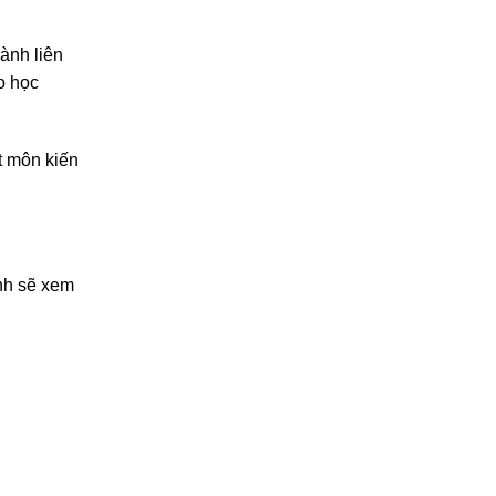
ành liên
o học
t môn kiến
inh sẽ xem