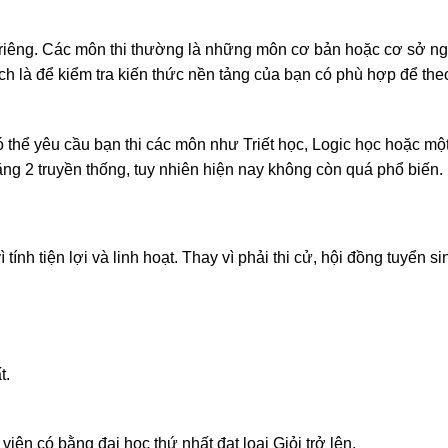
hi riêng. Các môn thi thường là những môn cơ bản hoặc cơ sở ng
h là để kiểm tra kiến thức nền tảng của bạn có phù hợp để the
 thể yêu cầu bạn thi các môn như Triết học, Logic học hoặc mộ
ằng 2 truyền thống, tuy nhiên hiện nay không còn quá phổ biến.
ính tiện lợi và linh hoạt. Thay vì phải thi cử, hội đồng tuyển s
t.
iên có bằng đại học thứ nhất đạt loại Giỏi trở lên.