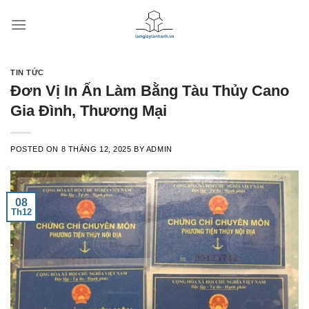
Skip
to
content
TIN TỨC
Đơn Vị In Ấn Làm Bằng Tàu Thủy Cano
Gia Đình, Thương Mại
POSTED ON
8 THÁNG 12, 2025
BY
ADMIN
08
Th12